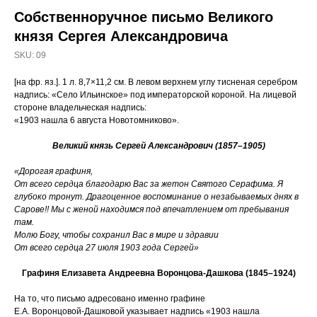
Собственноручное письмо Великого
князя Сергея Александровича
SKU:
09
[на фр. яз.]. 1 л. 8,7×11,2 см. В левом верхнем углу тисненая серебром
надпись: «Село Ильинское» под императорской короной. На лицевой
стороне владельческая надпись:
«1903 нашла 6 августа Новотомниково».
Великий князь Сергей Александрович (1857–1905)
«Дорогая графиня,
От всего сердца благодарю Вас за жетон Святого Серафима. Я
глубоко тронут. Драгоценное воспоминание о незабываемых днях в
Сарове!! Мы с женой находимся под впечатлением от пребывания
там.
Молю Богу, чтобы сохранил Вас в мире и здравии
От всего сердца 27 июля 1903 года Сергей»
Графиня Елизавета Андреевна Воронцова-Дашкова (1845–1924)
На то, что письмо адресовано именно графине
Е.А. Воронцовой-Дашковой указывает надпись «1903 нашла