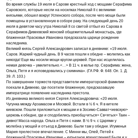
Во время службы 19 июля в Сарове крестный ход с мощами Серафима
Саровского, которые несли на носилках Николай II с великими
князьями, обошел вокруг Успенского собора, после чего мощи были
помещены в установленную в соборе раку. На следующий день 20
июля в девятом часу утра Николай II со свитой отбыл из Сарова в
Серафимов-Дивеевский женский общежительный монастырь, где
блаженная Прасковья Ивановна предсказала царице рождение
наследника.
Великий князь Сергей Александрович записал в дневнике: «19 июля.
Саров. Жаркий чудный день. В 9 часов пошли к обедне – молились как
никогда! Еще мы носили мощи кругом церквей. При нас исцелилась
немая девочка – умилительно.<…> В 11 ч. в келье пр. Серафима: жена,
Ольга, Петя и я исповедовались у схимника». (ГА РФ. Ф. 648. Оп. 1. Д.
39. Л. 103.)
По завершении торжеств представители императорской фамилии
поехали в Дивеево, где посетили блаженную, предсказавшую
императрице появление наследника престола.
Из дневника великого князя Сергея Александровича: «20 июля.
Чугунка между Арзамасом и Москвой. Встали в ½ 6 ч. Я в кителе
киевском. Пошли приложиться к мощам и в Зосимо-Савват<иевскую>
церковь к обедне, где и сподобились приобщ<иться> Св<ятых> Таин –
дивно! Масса народа. Ольга и Петя с нами. В ½ 9 ч. с Царями у
молебна у мощей и отъезд в Дивеево. Были там у обедни. Игуменья
Мария прелестное впечатление. С Минни мы, Олей, Петей к
блаженной Прасковье Ивановне – курьезное впечатление!! Были и у