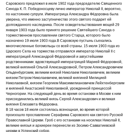
Саровского предложил в июле 1902 года председателю Священного
Синода К. П. Победоносцеву лично император Николай II, вероятно,
по настоянию супруги. Императрица Александра Фёдоровна была
уверена, что именно заступничество этого святого подарит ей
долгожданного наследника. После освидетельствования мощей 29
января 1903 года было принято решение Святейшего Синода о
торжественном прославлении святого Старца, которого было
назначено 19 июля 1903 года.В Саровскую пустынь съехались
многочисленные богомольцы со всей страны. 15 июля 1903 года из
Царского Села на торжества отправился император Николай II с
императрицей Александрой Фёдоровной и августейшими
родственниками: вдовствующей императрицей Марией Фёдоровной,
великой княгиней Ольгой Александровной, Петром Александровичем
Ольденбургским, великим князей Николаем Николаевичем, великим
князем Петром Николаевичем, великой княгиней Милицией
Николаевной, князем Георгием Максимилиановичем Лейхтенбергским
и княгиней Анастасией Николаевной, урожденной принцессой
Черногории. На следующий день во время остановки в Москве к ним
присоединились великий князь Сергей Александрович и великая
княгиня Елизавета Фёдоровна.
В 18 часов 18 июля состоялась всенощная, во время которой
произошло прославление Серафима Саровского как святого Русской
Православной Церкви. Гроб с его останками на носилках Николай II,
великие князья и архиереи перенесли из Зосимо-Савватиевской
церкви в Успенский собор.