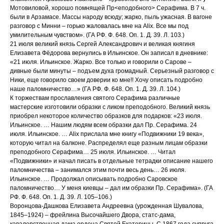
Мотовиловой, хорошо помнящей Пр<еподобного> Серафима. В 7 ч.
были в Арзамасе. Массы народу всюду; жарко, пыль ужасная. В вагоне
разговор с Минни – горько жаловалась мне на Alix. Все мы под
умилительным чувством». (ГА РФ. Ф. 648. Оп. 1. Д. 39. Л. 103.)
21 июля великий князь Сергей Александрович и великая княгиня
Елизавета Фёдорова вернулись в Ильинское. Он записал в дневнике:
«21 июля. Ильинское. Жарко. Все только и говорили о Сарове –
дивные были минуты – подъем духа громадный. Серьезный разговор с
Ники, еще говорило своем доверии ко мне!! Хочу описать подробно
наше паломничество…» (ГА РФ. Ф. 648. Оп. 1. Д. 39. Л. 104.)
К торжествам прославления святого Серафима различные
мастерские изготовили образки с ликом преподобного. Великий князь
приобрел некоторое количество образков для подарков: «23 июля.
Ильинское. … Нашим людям всем образки дал Пр. Серафима. 24
июля. Ильинское. … Alix прислала мне книгу «Подвижники 19 века»,
которую читал на балконе. Распределял еще разным лицам образки
преподобного Серафима… 25 июля. Ильинское. … Читал
«Подвижники» и начал писать в отдельные тетрадки описание нашего
паломничества – занимался этим почти весь день… 26 июля.
Ильинское. … Продолжал описывать подробно Саровское
паломничество… У меня киевцы – дал им образки Пр. Серафима». (ГА
РФ. Ф. 648. Оп. 1. Д. 39. Л. 105–106.)
Воронцова-Дашкова Елизавета Андреевна (урожденная Шувалова,
1845–1924) – фрейлина Высочайшего Двора, статс-дама,