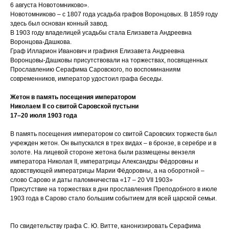
6 августа Новотомниково».
Новотомниково – с 1807 года усадьба графов Воронцовых. В 1859 году
здесь был основан конный завод.
В 1903 году владелицей усадьбы стала Елизавета Андреевна
Воронцова-Дашкова.
Граф Илларион Иванович и графиня Елизавета Андреевна
Воронцовы-Дашковы присутствовали на торжествах, посвященных
Прославлению Серафима Саровского, по воспоминаниям
современников, император удостоил графа беседы.
Жетон в память посещения императором
Николаем II со свитой Саровской пустыни
17–20 июля 1903 года
В память посещения императором со свитой Саровских торжеств был
учрежден жетон. Он выпускался в трех видах – в бронзе, в серебре и в
золоте. На лицевой стороне жетона были размещены вензеля
императора Николая II, императрицы Александры Фёдоровны и
вдовствующей императрицы Марии Фёдоровны, а на оборотной –
слово Сарово и даты паломничества «17 – 20 VII 1903»
Присутствие на торжествах в дни прославления Преподобного в июле
1903 года в Сарово стало большим событием для всей царской семьи.
По свидетельству графа С. Ю. Витте, канонизировать Серафима