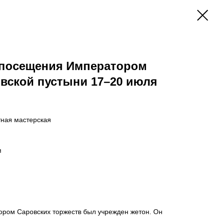
 посещения Императором
овской пустыни 17–20 июля
тная мастерская
м
ром Саровских торжеств был учрежден жетон. Он