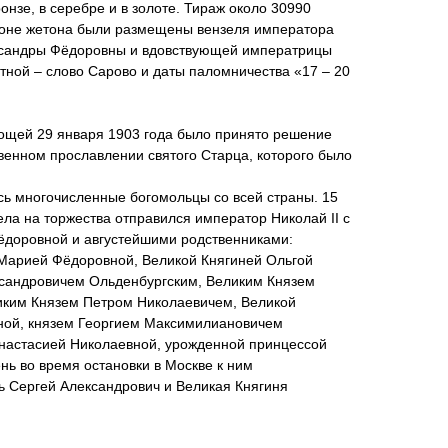
ронзе, в серебре и в золоте. Тираж около 30990
роне жетона были размещены вензеля императора
ксандры Фёдоровны и вдовствующей императрицы
тной – слово Сарово и даты паломничества «17 – 20
ощей 29 января 1903 года было принято решение
венном прославлении святого Старца, которого было
сь многочисленные богомольцы со всей страны. 15
ела на торжества отправился император Николай II с
доровной и августейшими родственниками:
Марией Фёдоровной, Великой Княгиней Ольгой
сандровичем Ольденбургским, Великим Князем
иким Князем Петром Николаевичем, Великой
ной, князем Георгием Максимилиановичем
Анастасией Николаевной, урожденной принцессой
ь во время остановки в Москве к ним
ь Сергей Александрович и Великая Княгиня