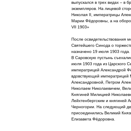
выпускался в трех видах – в б
экземпляров. На лицевой сто
Николая II, императрицы Але
Марии Фёдоровны, а на оборо
VII 1903»
После освидетельствования м
Святейшего Синода о торжест
назначено 19 июля 1903 года.
В Саровскую пустынь съехали
июля 1903 года из Царского С
императрицей Александрой Фё
вдовствующей императрицей 
Александровной, Петром Алек
Николаем Николаевичем, Вел
Княгиней Милицией Николаев
Лейхтенбергским и княгиней 
Черногории. На следующий ден
присоединились Великий Княз
Елизавета Фёдоровна.