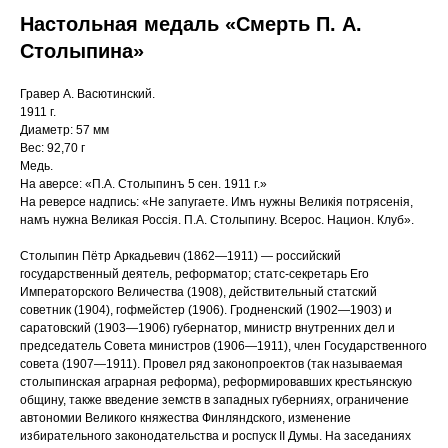
Настольная медаль «Смерть П. А.
Столыпина»
Гравер А. Васютинский.
1911 г.
Диаметр: 57 мм
Вес: 92,70 г
Медь.
На аверсе: «П.А. Столыпинъ 5 сен. 1911 г.»
На реверсе надпись: «Не запугаете. Имъ нужны Великiя потрясенiя,
намъ нужна Великая Россiя. П.А. Столыпину. Всерос. Национ. Клуб».
Столыпин Пётр Аркадьевич (1862—1911) — российский
государственный деятель, реформатор; статс-секретарь Его
Императорского Величества (1908), действительный статский
советник (1904), гофмейстер (1906). Гродненский (1902—1903) и
саратовский (1903—1906) губернатор, министр внутренних дел и
председатель Совета министров (1906—1911), член Государственного
совета (1907—1911). Провел ряд законопроектов (так называемая
столыпинская аграрная реформа), реформировавших крестьянскую
общину, также введение земств в западных губерниях, ограничение
автономии Великого княжества Финляндского, изменение
избирательного законодательства и роспуск II Думы. На заседаниях