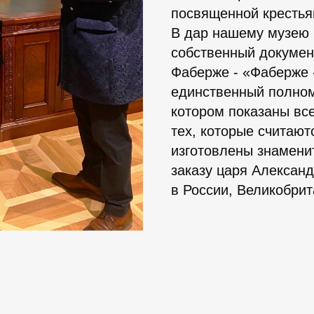
посвященной крестья
В дар нашему музею
собственный докумен
Фаберже - «Фаберже 
единственный полно
котором показаны вс
тех, которые считаю
изготовлены знамен
заказу царя Александ
в России, Великобри