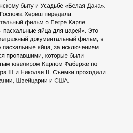
нскому быту и Усадьбе «Белая Дача».
 Госпожа Хереш передала
тальный фильм о Петре Карле
- пасхальные яйца для царей». Это
метражный документальный фильм, в
е пасхальные яйца, за исключением
тся пропавшими, которые были
итым ювелиром Карлом Фаберже по
ра III и Николая II. Съемки проходили
тании, Швейцарии и США.