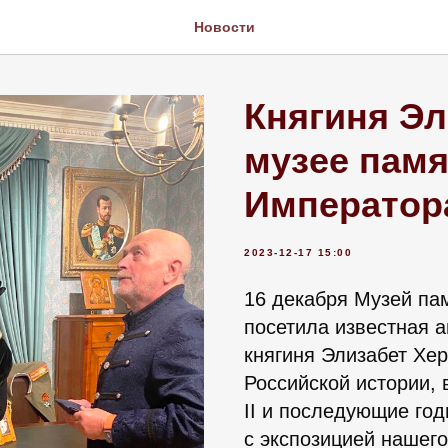
Новости
Княгиня Эл
музее памя
Императора
2023-12-17 15:00
16 декабря Музей па
посетила известная а
княгиня Элизабет Хе
Российской истории, 
II и последующие го
с экспозицией нашего