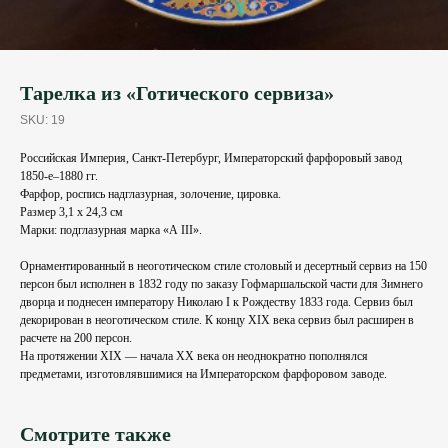
Тарелка из «Готического сервиза»
SKU:
19
Российская Империя, Санкт-Петербург, Императорский фарфоровый завод
1850-е–1880 гг.
Фарфор, роспись надглазурная, золочение, цировка.
Размер 3,1 х 24,3 см
Марки: подглазурная марка «А III».
Орнаментированный в неоготическом стиле столовый и десертный сервиз на 150
персон был исполнен в 1832 году по заказу Гофмаршальской части для Зимнего
дворца и поднесен императору Николаю I к Рождеству 1833 года. Сервиз был
декорирован в неоготическом стиле. К концу XIX века сервиз был расширен в
расчете на 200 персон.
На протяжении XIX — начала XX века он неоднократно пополнялся
предметами, изготовлявшимися на Императорском фарфоровом заводе.
Смотрите также